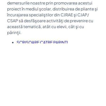
demersurile noastre prin promovarea acestui
proiect în mediul şcolar, distribuirea de pliante şi
încurajarea specialiştilor din CJRAE şi CJAP/
CSAP să desfăşoare activităţi de prevenire cu
această tematică, atât cu elevii, cât şi cu
părinţii.
SCRISOARE CATRE PARINTI
PLANTE ETNOBOTANICE
Pagini
Legaturi
Date de contact
Telefon
: 0238.711.470